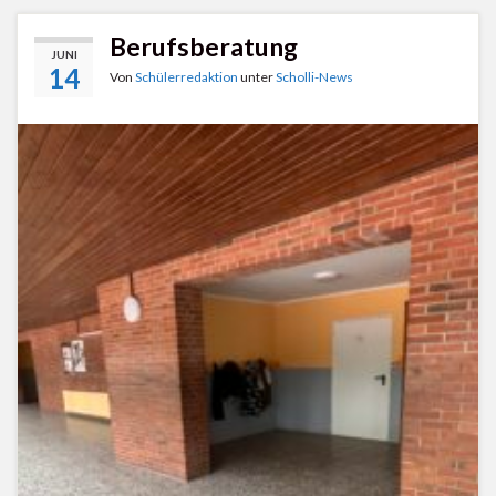
Berufsberatung
JUNI
14
Von
Schülerredaktion
unter
Scholli-News