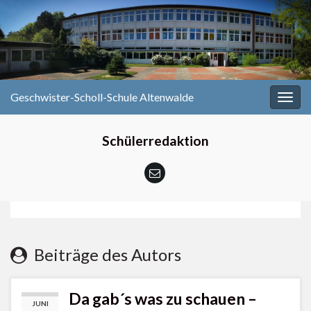
Geschwister-Scholl-Schule Altenwalde
Navi
umsc
Schülerredaktion
Beiträge des Autors
Da gab´s was zu schauen –
JUNI