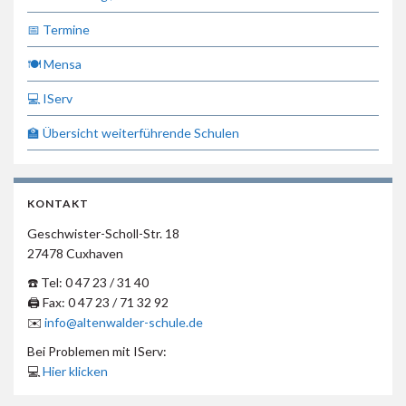
📅 Termine
🍽 Mensa
💻 IServ
🏫 Übersicht weiterführende Schulen
KONTAKT
Geschwister-Scholl-Str. 18
27478 Cuxhaven
☎️ Tel: 0 47 23 / 31 40
🖨 Fax: 0 47 23 / 71 32 92
✉️
info@altenwalder-schule.de
Bei Problemen mit IServ:
💻
Hier klicken