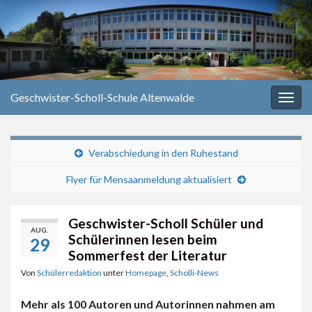
Geschwister-Scholl-Schule Altenwalde
Navi
umsc
Verabschiedung in den Ruhestand
Flyer für Mensaanmeldung aktualisiert
Geschwister-Scholl Schüler und
AUG.
Schülerinnen lesen beim
29
Sommerfest der Literatur
Von
Schülerredaktion
unter
Homepage
,
Scholli-News
Mehr als 100 Autoren und Autorinnen nahmen am