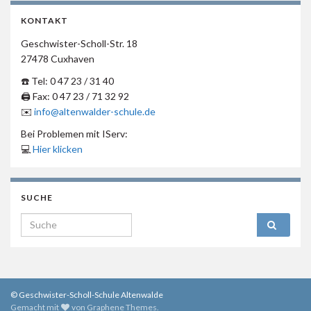
KONTAKT
Geschwister-Scholl-Str. 18
27478 Cuxhaven
☎️ Tel: 0 47 23 / 31 40
🖨 Fax: 0 47 23 / 71 32 92
✉️
info@altenwalder-schule.de
Bei Problemen mit IServ:
💻
Hier klicken
SUCHE
Search for:
© Geschwister-Scholl-Schule Altenwalde
Gemacht mit
von
Graphene Themes
.