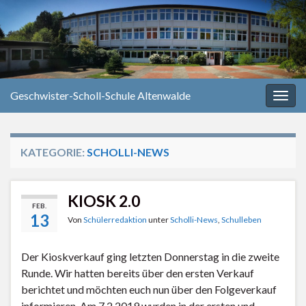
Geschwister-Scholl-Schule Altenwalde
Navi
umsc
KATEGORIE:
SCHOLLI-NEWS
KIOSK 2.0
FEB.
13
Von
Schülerredaktion
unter
Scholli-News
,
Schulleben
Der Kioskverkauf ging letzten Donnerstag in die zweite
Runde. Wir hatten bereits über den ersten Verkauf
berichtet und möchten euch nun über den Folgeverkauf
informieren. Am 7.2.2019 wurden in der ersten und