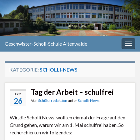
Geschwister-Scholl-Schule Altenwalde
Navi
umsc
KATEGORIE:
SCHOLLI-NEWS
Tag der Arbeit – schulfrei
APR.
26
Von
Schülerredaktion
unter
Scholli-News
Wir, die Scholli News, wollten einmal der Frage auf den
Grund gehen, warum wir am 1. Mai schulfrei haben. So
recherchierten wir folgendes: