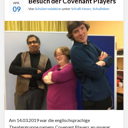
Besuch der Covenant Players
APR.
09
Von
Schülerredaktion
unter
Scholli-News
,
Schulleben
Am 14.03.2019 war die englischsprachige
Theatergruppe namens Covenant Players an unserer