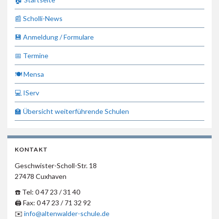
📰 Scholli-News
💾 Anmeldung / Formulare
📅 Termine
🍽 Mensa
💻 IServ
🏫 Übersicht weiterführende Schulen
KONTAKT
Geschwister-Scholl-Str. 18
27478 Cuxhaven
☎️ Tel: 0 47 23 / 31 40
🖨 Fax: 0 47 23 / 71 32 92
✉️
info@altenwalder-schule.de