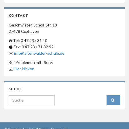
KONTAKT
Geschwister-Scholl-Str. 18
27478 Cuxhaven
☎️ Tel: 0 47 23 / 31 40
🖨 Fax: 0 47 23 / 71 32 92
✉️
info@altenwalder-schule.de
Bei Problemen mit IServ:
💻
Hier klicken
SUCHE
Search for: