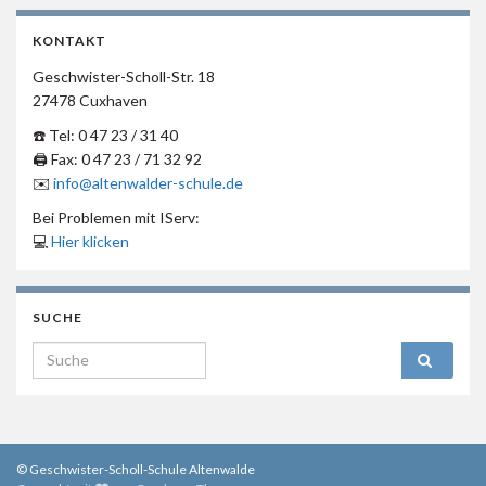
KONTAKT
Geschwister-Scholl-Str. 18
27478 Cuxhaven
☎️ Tel: 0 47 23 / 31 40
🖨 Fax: 0 47 23 / 71 32 92
✉️
info@altenwalder-schule.de
Bei Problemen mit IServ:
💻
Hier klicken
SUCHE
Search for:
© Geschwister-Scholl-Schule Altenwalde