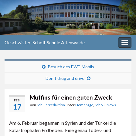
Geschwister-Scholl-Schule Altenwalde
Navi
umsc
Besuch des EWE-Mobils
Don´t drug and drive
Muffins für einen guten Zweck
FEB.
17
Von
Schülerredaktion
unter
Homepage
,
Scholli-News
Am 6. Februar begannen in Syrien und der Türkei die
katastrophalen Erdbeben. Eine genau Todes- und