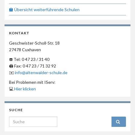
🏫 Übersicht weiterführende Schulen
KONTAKT
Geschwister-Scholl-Str. 18
27478 Cuxhaven
☎️ Tel: 0 47 23 / 31 40
🖨 Fax: 0 47 23 / 71 32 92
✉️
info@altenwalder-schule.de
Bei Problemen mit IServ:
💻
Hier klicken
SUCHE
Search for: