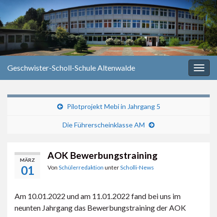
Geschwister-Scholl-Schule Altenwalde
Navi
umsc
Pilotprojekt Mebi in Jahrgang 5
Die Führerscheinklasse AM
AOK Bewerbungstraining
MÄRZ
01
Von
Schülerredaktion
unter
Scholli-News
Am 10.01.2022 und am 11.01.2022 fand bei uns im
neunten Jahrgang das Bewerbungstraining der AOK