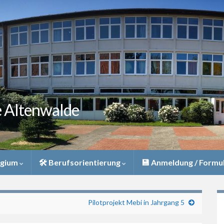
e Altenwalde
egium
🛠 Berufsorientierung
💾 Anmeldung / Formu
Pilotprojekt Mebi in Jahrgang 5