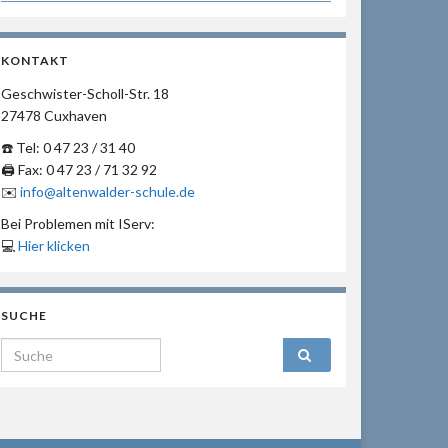
KONTAKT
Geschwister-Scholl-Str. 18
27478 Cuxhaven
☎️ Tel: 0 47 23 / 31 40
🖨 Fax: 0 47 23 / 71 32 92
✉️
info@altenwalder-schule.de
Bei Problemen mit IServ:
💻
Hier klicken
SUCHE
Search for: