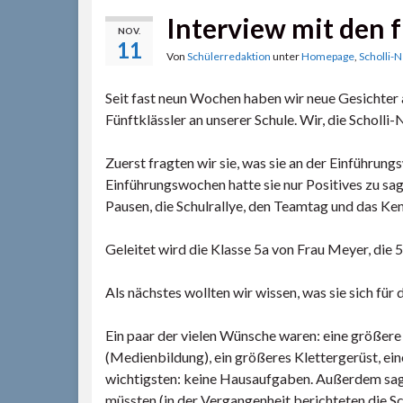
Interview mit den 
NOV.
11
Von
Schülerredaktion
unter
Homepage
,
Scholli-
Seit fast neun Wochen haben wir neue Gesichter a
Fünftklässler an unserer Schule. Wir, die Scholl
Zuerst fragten wir sie, was sie an der Einführun
Einführungswochen hatte sie nur Positives zu sag
Pausen, die Schulrallye, den Teamtag und das Ken
Geleitet wird die Klasse 5a von Frau Meyer, die 
Als nächstes wollten wir wissen, was sie sich für
Ein paar der vielen Wünsche waren: eine größer
(Medienbildung), ein größeres Klettergerüst, e
wichtigsten: keine Hausaufgaben. Außerdem sagte
müssten (in der Vergangenheit berichteten die Sc