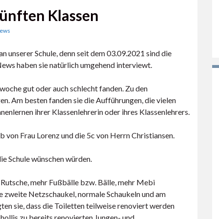
fünften Klassen
News
n unserer Schule, denn seit dem 03.09.2021 sind die
i-News haben sie natürlich umgehend interviewt.
gswoche gut oder auch schlecht fanden. Zu den
en. Am besten fanden sie die Aufführungen, die vielen
nenlernen ihrer Klassenlehrerin oder ihres Klassenlehrers.
5b von Frau Lorenz und die 5c von Herrn Christiansen.
 die Schule wünschen würden.
e Rutsche, mehr Fußbälle bzw. Bälle, mehr Mebi
ine zweite Netzschaukel, normale Schaukeln und am
n sie, dass die Toiletten teilweise renoviert werden
hollis zu bereits renovierten Jungen- und