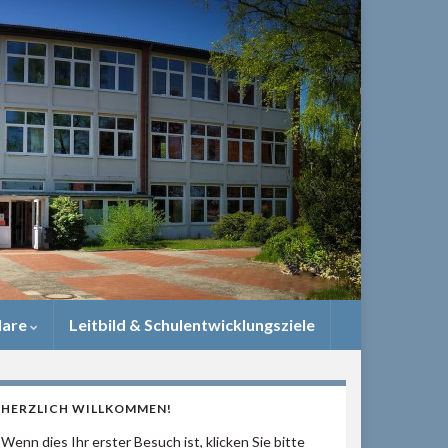
lare
Leitbild & Schulentwicklungsziele
HERZLICH WILLKOMMEN!
Wenn dies Ihr erster Besuch ist, klicken Sie bitte