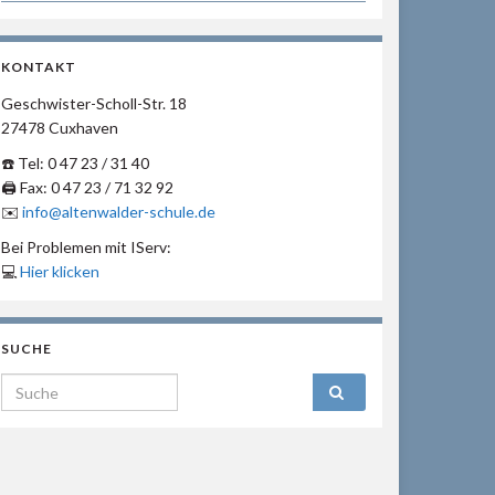
KONTAKT
Geschwister-Scholl-Str. 18
27478 Cuxhaven
☎️ Tel: 0 47 23 / 31 40
🖨 Fax: 0 47 23 / 71 32 92
✉️
info@altenwalder-schule.de
Bei Problemen mit IServ:
💻
Hier klicken
SUCHE
Search for: