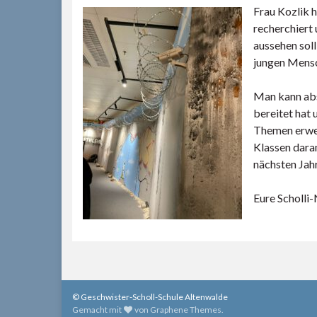
Frau Kozlik h
recherchiert 
aussehen soll
jungen Mens
Man kann absc
bereitet hat 
Themen erwei
Klassen daran
nächsten Jah
Eure Scholli
© Geschwister-Scholl-Schule Altenwalde
Gemacht mit
von
Graphene Themes
.