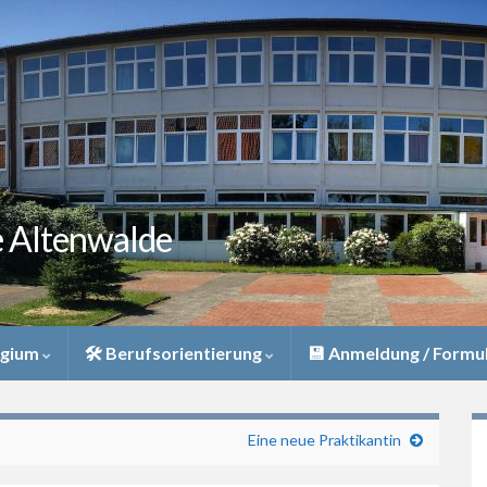
e Altenwalde
egium
🛠 Berufsorientierung
💾 Anmeldung / Formu
Eine neue Praktikantin