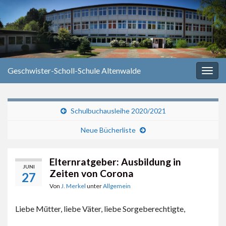
Geschwister-Scholl-Schule Altenwalde
Navi
umsc
Schulbuchausleihe 2020/2021
Neue Bücherliste
Elternratgeber: Ausbildung in
JUNI
Zeiten von Corona
27
Von
J. Merkel
unter
Allgemein
Liebe Mütter, liebe Väter, liebe Sorgeberechtigte,