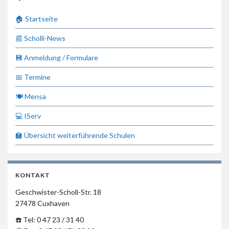
🏠 Startseite
📰 Scholli-News
💾 Anmeldung / Formulare
📅 Termine
🍽 Mensa
💻 IServ
🏫 Übersicht weiterführende Schulen
KONTAKT
Geschwister-Scholl-Str. 18
27478 Cuxhaven
☎️ Tel: 0 47 23 / 31 40