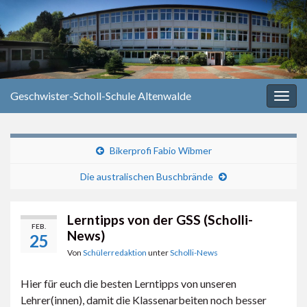
Geschwister-Scholl-Schule Altenwalde
Navi
umsc
Bikerprofi Fabio Wibmer
Die australischen Buschbrände
Lerntipps von der GSS (Scholli-
FEB.
News)
25
Von
Schülerredaktion
unter
Scholli-News
Hier für euch die besten Lerntipps von unseren
Lehrer(innen), damit die Klassenarbeiten noch besser