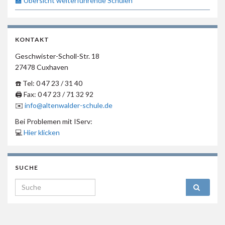
🏫 Übersicht weiterführende Schulen
KONTAKT
Geschwister-Scholl-Str. 18
27478 Cuxhaven
☎️ Tel: 0 47 23 / 31 40
🖨 Fax: 0 47 23 / 71 32 92
✉️
info@altenwalder-schule.de
Bei Problemen mit IServ:
💻
Hier klicken
SUCHE
Search for: