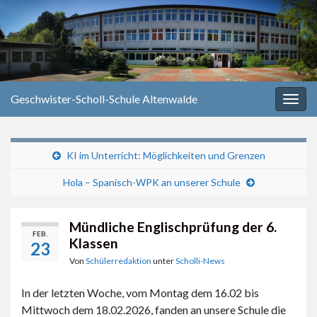
Geschwister-Scholl-Schule Altenwalde
Navi
umsc
KI im Unterricht: Möglichkeiten und Grenzen
Hola – Spanisch-WPK an unserer Schule
Mündliche Englischprüfung der 6.
FEB.
Klassen
23
Von
Schülerredaktion
unter
Scholli-News
In der letzten Woche, vom Montag dem 16.02 bis
Mittwoch dem 18.02.2026, fanden an unsere Schule die