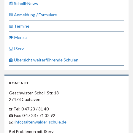
📰 Scholli-News
💾 Anmeldung / Formulare
📅 Termine
🍽 Mensa
💻 IServ
🏫 Übersicht weiterführende Schulen
KONTAKT
Geschwister-Scholl-Str. 18
27478 Cuxhaven
☎️ Tel: 0 47 23 / 31 40
🖨 Fax: 0 47 23 / 71 32 92
✉️
info@altenwalder-schule.de
Bei Problemen mit IServ: