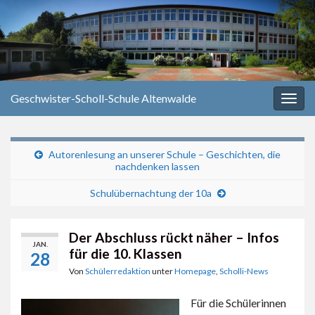
Geschwister-Scholl-Schule Altenwalde
Navi
umsc
Autorenlesung an unserer Schule – Geschichten, die
nachdenken lassen
Schulübernachtung der 10a
Der Abschluss rückt näher – Infos
JAN.
für die 10. Klassen
28
Von
Schülerredaktion
unter
Homepage
,
Scholli-News
Für die Schülerinnen