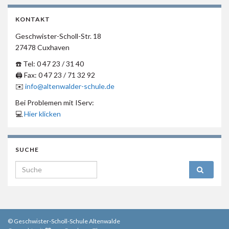
KONTAKT
Geschwister-Scholl-Str. 18
27478 Cuxhaven
☎️ Tel: 0 47 23 / 31 40
🖨 Fax: 0 47 23 / 71 32 92
✉️
info@altenwalder-schule.de
Bei Problemen mit IServ:
💻
Hier klicken
SUCHE
Search for:
© Geschwister-Scholl-Schule Altenwalde