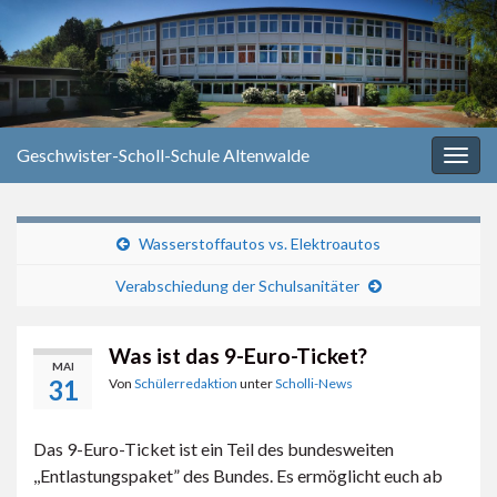
Geschwister-Scholl-Schule Altenwalde
Navi
umsc
Wasserstoffautos vs. Elektroautos
Verabschiedung der Schulsanitäter
Was ist das 9-Euro-Ticket?
MAI
31
Von
Schülerredaktion
unter
Scholli-News
Das 9-Euro-Ticket ist ein Teil des bundesweiten
,,Entlastungspaket” des Bundes. Es ermöglicht euch ab