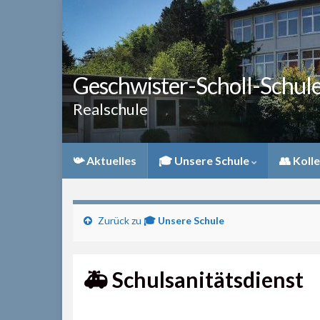
Geschwister-Scholl-Schul
Realschule
📯 Aktuelles
🎓 Unsere Schule
👥 Koll
Zurück zu
🎓 Unsere Schule
🚑 Schulsanitätsdienst