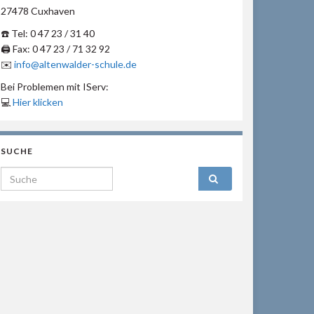
27478 Cuxhaven
☎️ Tel: 0 47 23 / 31 40
🖨 Fax: 0 47 23 / 71 32 92
✉️
info@altenwalder-schule.de
Bei Problemen mit IServ:
💻
Hier klicken
SUCHE
Search for: